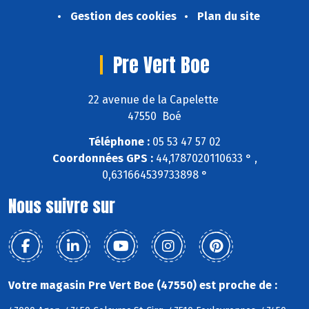
Gestion des cookies
Plan du site
Pre Vert Boe
22 avenue de la Capelette
47550 Boé
Téléphone :
05 53 47 57 02
Coordonnées GPS :
44,1787020110633 ° ,
0,631664539733898 °
Nous suivre sur
Votre magasin Pre Vert Boe (47550) est proche de :