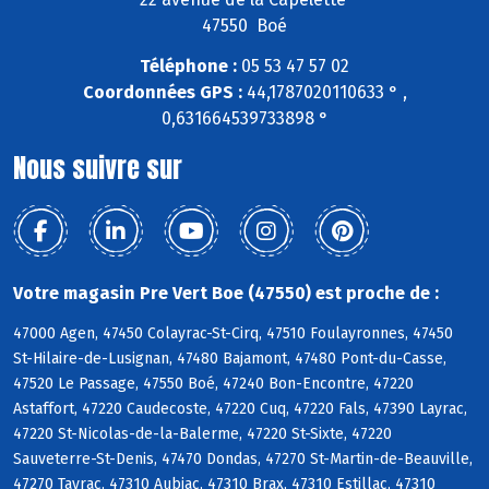
47550 Boé
Téléphone :
05 53 47 57 02
Coordonnées GPS :
44,1787020110633 ° ,
0,631664539733898 °
Nous suivre sur
Votre magasin Pre Vert Boe (47550) est proche de :
47000 Agen, 47450 Colayrac-St-Cirq, 47510 Foulayronnes, 47450
St-Hilaire-de-Lusignan, 47480 Bajamont, 47480 Pont-du-Casse,
47520 Le Passage, 47550 Boé, 47240 Bon-Encontre, 47220
Astaffort, 47220 Caudecoste, 47220 Cuq, 47220 Fals, 47390 Layrac,
47220 St-Nicolas-de-la-Balerme, 47220 St-Sixte, 47220
Sauveterre-St-Denis, 47470 Dondas, 47270 St-Martin-de-Beauville,
47270 Tayrac, 47310 Aubiac, 47310 Brax, 47310 Estillac, 47310